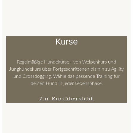
Kurse
Regelmäßige Hundekurse - von Welpenkurs und
Junghundekurs über Fortgeschrittenen bis hin zu Agility
und Crossdogging. Wähle das passende Training für
deinen Hund in jeder Lebensphase.
Zur Kursübersicht