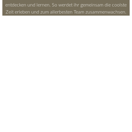
entdecken und lernen. So werdet ihr gemeinsam die coolste
Zeit erleben und zum allerbesten Team zusammenwachsen.